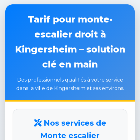
Tarif pour monte-
escalier droit à
Kingersheim – solution
clé en main
Des professionnels qualifiés à votre service
dans la ville de Kingersheim et ses environs.
Nos services de
Monte escalier