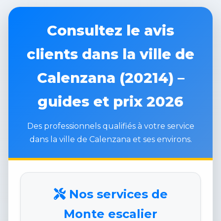
Consultez le avis
clients dans la ville de
Calenzana (20214) –
guides et prix 2026
Des professionnels qualifiés à votre service
dans la ville de Calenzana et ses environs.
Nos services de
Monte escalier