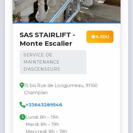
SAS STAIRLIFT -
4.0
(4)
Monte Escalier
SERVICE DE
MAINTENANCE
D'ASCENSEURS
15 bis Rue de Longjumeau, 91160
Champlan
+33643289546
Lundi: 8h – 19h
Mardi: 8h – 19h
Mercredi: 8h – 19h