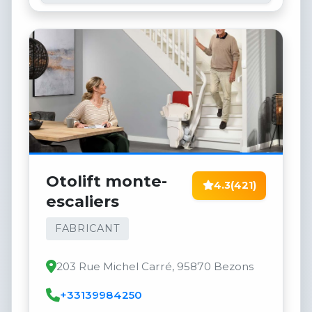
Otolift monte-
4.3
(421)
escaliers
FABRICANT
203 Rue Michel Carré, 95870 Bezons
+33139984250