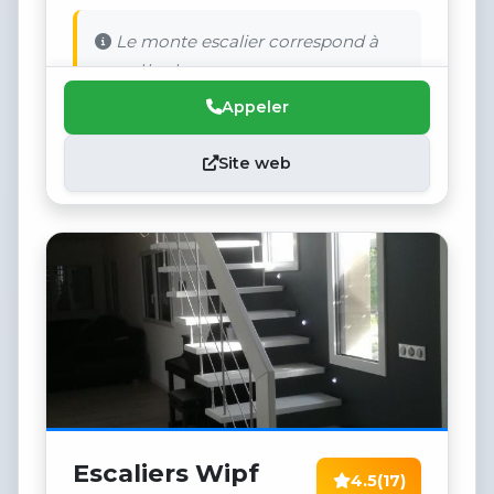
Le monte escalier correspond à
nos attentes.
Appeler
Site web
Escaliers Wipf
4.5
(17)