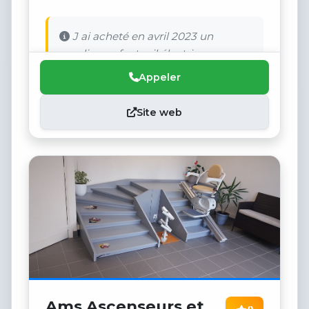
J ai acheté en avril 2023 un
escalier ou fauteuil électrique.
Appeler
Site web
Ams Ascenseurs et