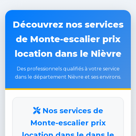
Découvrez nos services
de Monte-escalier prix
location dans le Nièvre
Des professionnels qualifiés à votre service
dans le département Nièvre et ses environs.
Nos services de
Monte-escalier prix
location dans le dans le