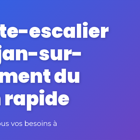
te-escalier
ujan-sur-
ement du
n rapide
us vos besoins à