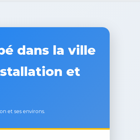
é dans la ville
stallation et
on et ses environs.