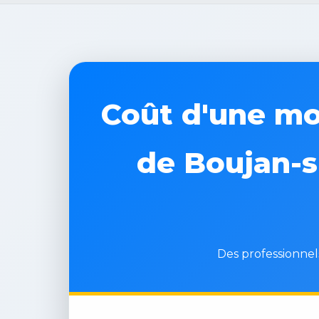
Coût d'une mon
de Boujan-su
Des professionnels