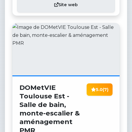
Site web
DOMetVIE
5.0
(7)
Toulouse Est -
Salle de bain,
monte-escalier &
aménagement
PMR