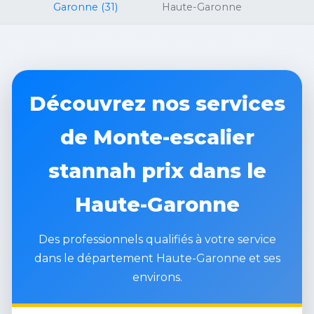
Garonne (31)
Haute-Garonne
Découvrez nos services
de Monte-escalier
stannah prix dans le
Haute-Garonne
Des professionnels qualifiés à votre service
dans le département Haute-Garonne et ses
environs.