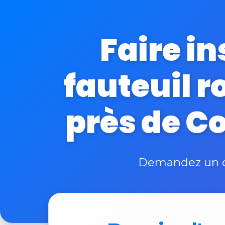
Faire i
fauteuil r
près de Co
Demandez un de