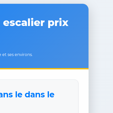
escalier prix
 et ses environs.
ns le dans le