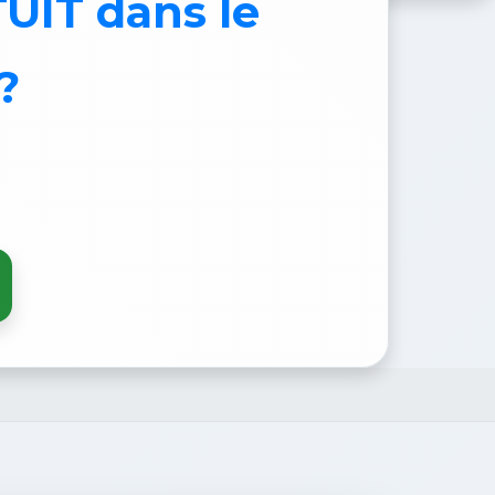
TUIT
dans le
?