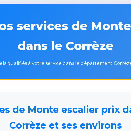
s services de Monte 
dans le Corrèze
ls qualifiés à votre service dans le département Corrèze
s de Monte escalier prix da
Corrèze et ses environs