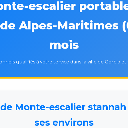
onte-escalier portabl
de Alpes-Maritimes (
mois
onnels qualifiés à votre service dans la ville de Gorbio et 
de Monte-escalier stannah 
ses environs