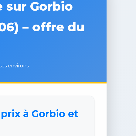
e sur Gorbio
06) – offre du
ses environs.
prix à Gorbio et