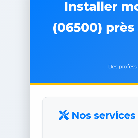
Installer m
(06500) près 
Des professi
Nos services 