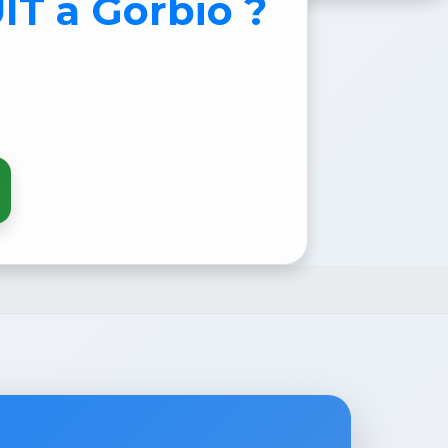
UIT
à Gorbio ?